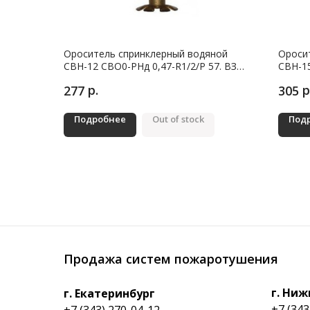
Ороситель спринклерный водяной
Ороси
СВН-12 СВО0-РНд 0,47-R1/2/Р 57. ВЗ
СВН-15
вниз белый (30)
вниз б
р.
р
277
305
Подробнее
Out of stock
Под
Продажа систем пожаротушения
г. Ниж
г. Екатеринбург
+7 (343