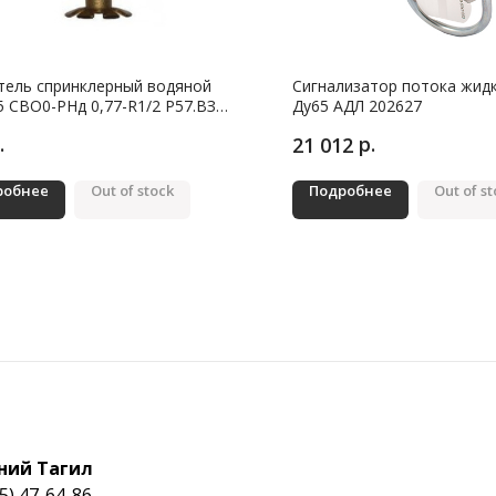
тель спринклерный водяной
Сигнализатор потока жид
 СВО0-РНд 0,77-R1/2 Р57.ВЗ
Ду65 АДЛ 202627
елый (30)
.
р.
21 012
робнее
Out of stock
Подробнее
Out of s
ний Тагил
5) 47-64-86