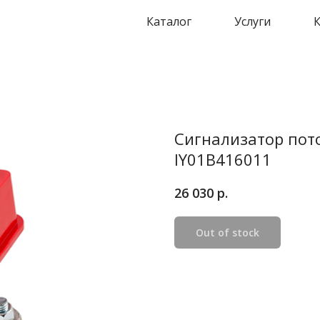
Каталог
Услуги
Сигнализатор пот
IY01B416011
р.
26 030
Out of stock