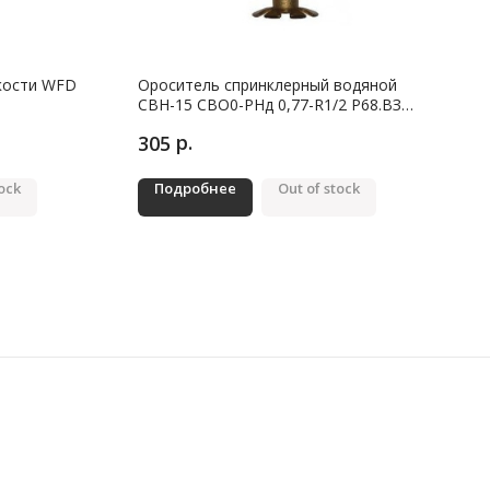
кости WFD
Ороситель спринклерный водяной
СВН-15 СВО0-РНд 0,77-R1/2 Р68.ВЗ
вниз белый (30)
р.
305
tock
Подробнее
Out of stock