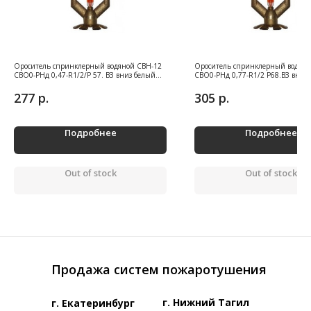
Ороситель спринклерный водяной СВН-12
Ороситель спринклерный водяно
СВО0-РНд 0,47-R1/2/Р 57. ВЗ вниз белый
СВО0-РНд 0,77-R1/2 Р68.ВЗ вниз 
(30)
р.
р.
277
305
Подробнее
Подробнее
Out of stock
Out of stock
Продажа систем пожаротушения
г. Нижний Тагил
г. Екатеринбург