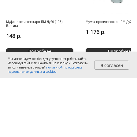
Муфта противопожарн ПМ Ду20 (196)
Муфта противопожарн ПМ Ду200 (
Балтика
р.
1 176
р.
148
Подробнее
Подробнее
Мы используем cookies для улучшения работы сайта.
Используя сайт или нажимая на кнопку «Я согласен»,
Я согласен
вы соглашаетесь с нашей
политикой по обработке
Заказать
Заказать
персональных данных и cookies
.
Продажа систем пожаротушения
г. Нижний Тагил
г. Екатеринбург
+7 (3435) 47-64-86
+7 (343) 270-04-12